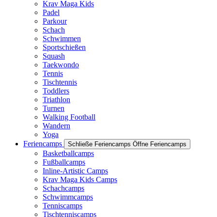
Krav Maga Kids
Padel
Parkour
Schach
Schwimmen
Sportschießen
Squash
Taekwondo
Tennis
Tischtennis
Toddlers
Triathlon
Turnen
Walking Football
Wandern
Yoga
Feriencamps
Schließe Feriencamps
Öffne Feriencamps
Basketballcamps
Fußballcamps
Inline-Artistic Camps
Krav Maga Kids Camps
Schachcamps
Schwimmcamps
Tenniscamps
Tischtenniscamps