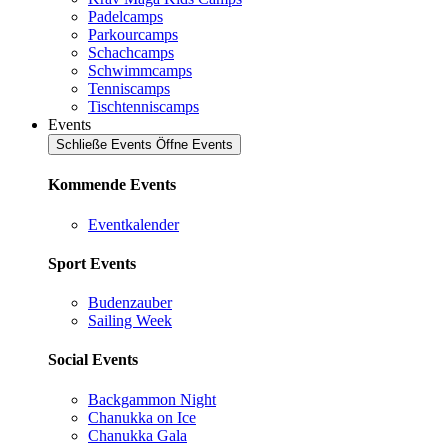
Padelcamps
Parkourcamps
Schachcamps
Schwimmcamps
Tenniscamps
Tischtenniscamps
Events
Schließe Events
Öffne Events
Kommende Events
Eventkalender
Sport Events
Budenzauber
Sailing Week
Social Events
Backgammon Night
Chanukka on Ice
Chanukka Gala