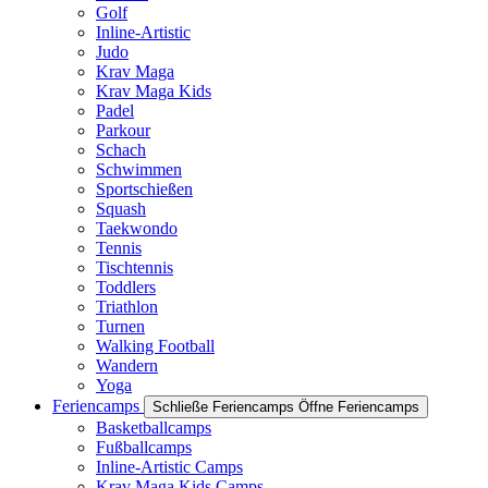
Golf
Inline-Artistic
Judo
Krav Maga
Krav Maga Kids
Padel
Parkour
Schach
Schwimmen
Sportschießen
Squash
Taekwondo
Tennis
Tischtennis
Toddlers
Triathlon
Turnen
Walking Football
Wandern
Yoga
Feriencamps
Schließe Feriencamps
Öffne Feriencamps
Basketballcamps
Fußballcamps
Inline-Artistic Camps
Krav Maga Kids Camps