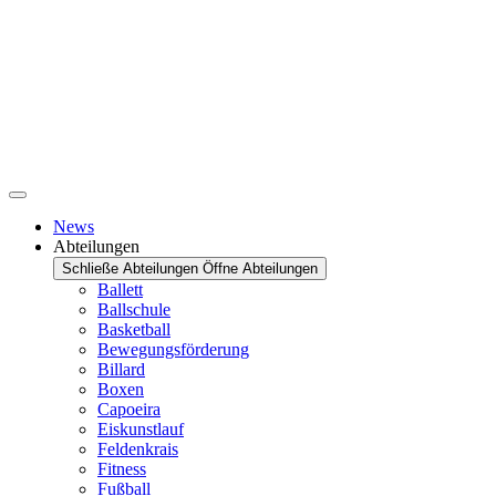
News
Abteilungen
Schließe Abteilungen
Öffne Abteilungen
Ballett
Ballschule
Basketball
Bewegungsförderung
Billard
Boxen
Capoeira
Eiskunstlauf
Feldenkrais
Fitness
Fußball