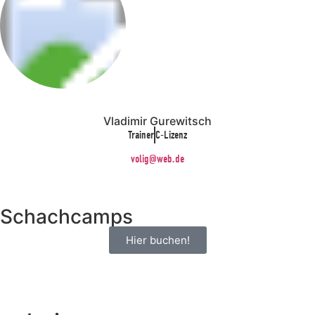
Vladimir Gurewitsch
Trainer
C-Lizenz
volig@web.de
Schachcamps
Hier buchen!