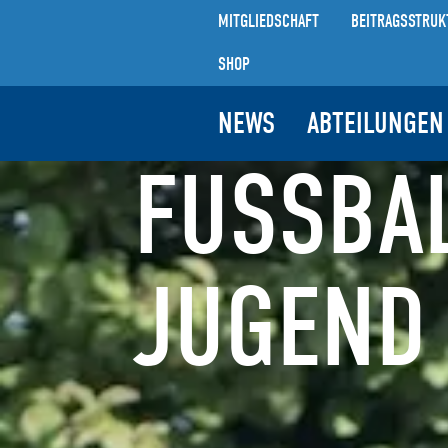
MITGLIEDSCHAFT
BEITRAGSSTRUK
SHOP
NEWS
ABTEILUNGEN
FUSSBALL
UGEND