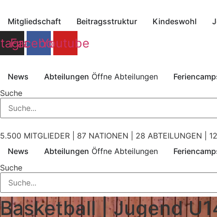
Zum
Inhalt
Mitgliedschaft
Beitragsstruktur
Kindeswohl
J
springen
stagram
Facebook
Youtube
News
Abteilungen
Öffne Abteilungen
Feriencamp
Suche
5.500 MITGLIEDER | 87 NATIONEN | 28 ABTEILUNGEN | 12
News
Abteilungen
Öffne Abteilungen
Feriencamp
Suche
Basketball | Jugend U1