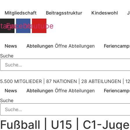
Zum
Inhalt
Mitgliedschaft
Beitragsstruktur
Kindeswohl
J
springen
stagram
Facebook
Youtube
News
Abteilungen
Öffne Abteilungen
Feriencamp
Suche
5.500 MITGLIEDER | 87 NATIONEN | 28 ABTEILUNGEN | 12
News
Abteilungen
Öffne Abteilungen
Feriencamp
Suche
Fußball | U15 | C1-Jug