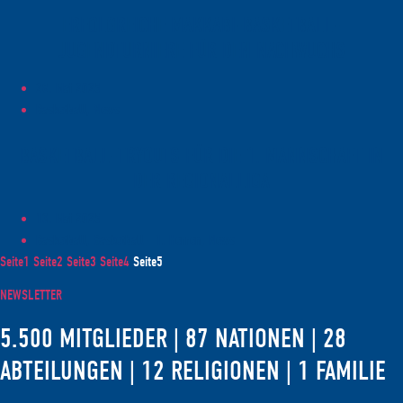
ERFOLGREICHE MAKKABI-BASKETBALL-
JUGENDTURNIERE FÜR DEN NACHWUCHS
28. Mai 2025
Basketball, News
BASKETBALL-TRYOUTS FÜR DIE 1. MANNSCHAFT IN
DER REGIONALLIGA
13. Mai 2025
Basketball, Basketball - 1. Herren, News
Seite
1
Seite
2
Seite
3
Seite
4
Seite
5
NEWSLETTER
5.500 MITGLIEDER | 87 NATIONEN | 28
ABTEILUNGEN | 12 RELIGIONEN | 1 FAMILIE