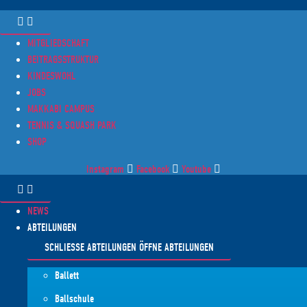
Zum
Inhalt
MITGLIEDSCHAFT
springen
BEITRAGSSTRUKTUR
KINDESWOHL
JOBS
MAKKABI CAMPUS
TENNIS & SQUASH PARK
SHOP
Instagram
Facebook
Youtube
NEWS
ABTEILUNGEN
SCHLIESSE ABTEILUNGEN
ÖFFNE ABTEILUNGEN
Ballett
Ballschule