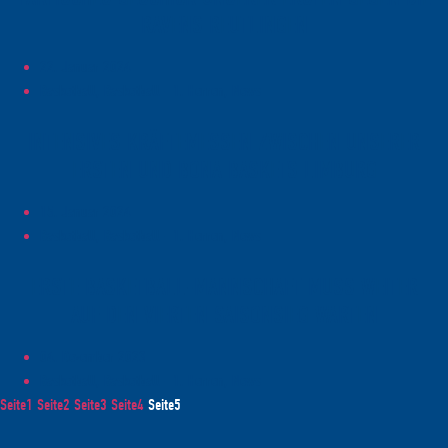
RAVENS REUTLINGEN
22. Januar 2024
Basketball, Basketball - 1. Herren, News
INTENSIVES KRÄFTEMESSEN ZWISCHEN UNSERER
ERSTEN UND BONA BASKETS LIMBURG
15. Januar 2024
Basketball, Basketball - 1. Herren, News
ERSTE BASKETBALL-MANNSCHAFT MUSS WEITER
AUF DEN VIERTEN SAISONSIEG WARTEN
04. Dezember 2023
Basketball, Basketball - 1. Herren, News
Seite
1
Seite
2
Seite
3
Seite
4
Seite
5