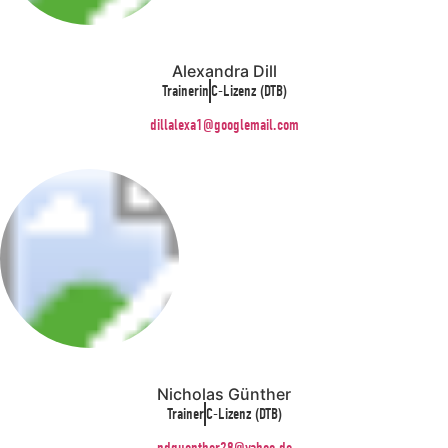
Alexandra Dill
Trainerin
C-Lizenz (DTB)
dillalexa1@googlemail.com
Nicholas Günther
Trainer
C-Lizenz (DTB)
ndguenther28@yahoo.de