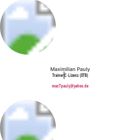
Maximilian Pauly
Trainer
C-Lizenz (DTB)
max7pauly@yahoo.de