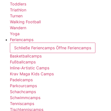
Toddlers
Triathlon
Turnen
Walking Football
Wandern
Yoga
Feriencamps
Schließe Feriencamps
Öffne Feriencamps
Basketballcamps
Fußballcamps
Inline-Artistic Camps
Krav Maga Kids Camps
Padelcamps
Parkourcamps
Schachcamps
Schwimmcamps
Tenniscamps
Tischtenniscamps