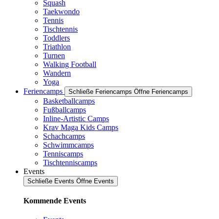
Squash
Taekwondo
Tennis
Tischtennis
Toddlers
Triathlon
Turnen
Walking Football
Wandern
Yoga
Feriencamps
Schließe Feriencamps
Öffne Feriencamps
Basketballcamps
Fußballcamps
Inline-Artistic Camps
Krav Maga Kids Camps
Schachcamps
Schwimmcamps
Tenniscamps
Tischtenniscamps
Events
Schließe Events
Öffne Events
Kommende Events