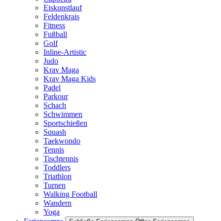
Eiskunstlauf
Feldenkrais
Fitness
Fußball
Golf
Inline-Artistic
Judo
Krav Maga
Krav Maga Kids
Padel
Parkour
Schach
Schwimmen
Sportschießen
Squash
Taekwondo
Tennis
Tischtennis
Toddlers
Triathlon
Turnen
Walking Football
Wandern
Yoga