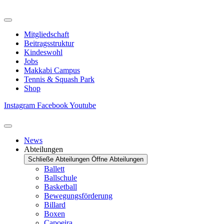
Zum
Inhalt
springen
Mitgliedschaft
Beitragsstruktur
Kindeswohl
Jobs
Makkabi Campus
Tennis & Squash Park
Shop
Instagram
Facebook
Youtube
News
Abteilungen
Schließe Abteilungen
Öffne Abteilungen
Ballett
Ballschule
Basketball
Bewegungsförderung
Billard
Boxen
Capoeira