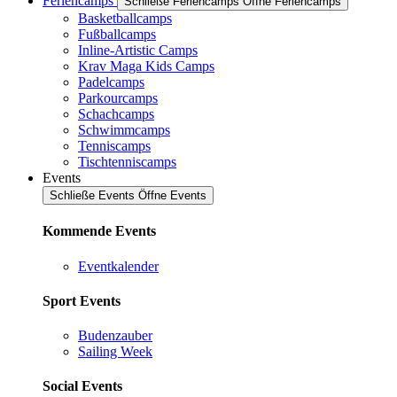
Feriencamps
Schließe Feriencamps
Öffne Feriencamps
Basketballcamps
Fußballcamps
Inline-Artistic Camps
Krav Maga Kids Camps
Padelcamps
Parkourcamps
Schachcamps
Schwimmcamps
Tenniscamps
Tischtenniscamps
Events
Schließe Events
Öffne Events
Kommende Events
Eventkalender
Sport Events
Budenzauber
Sailing Week
Social Events