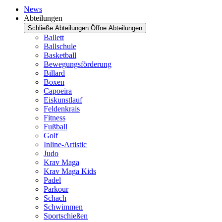
News
Abteilungen
Schließe Abteilungen
Öffne Abteilungen
Ballett
Ballschule
Basketball
Bewegungsförderung
Billard
Boxen
Capoeira
Eiskunstlauf
Feldenkrais
Fitness
Fußball
Golf
Inline-Artistic
Judo
Krav Maga
Krav Maga Kids
Padel
Parkour
Schach
Schwimmen
Sportschießen