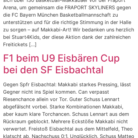
sich über 130 Basketball-Makkabäer vor der Fraport
Arena, um gemeinsam die FRAPORT SKYLINERS gegen
die FC Bayern München Basketballmannschaft zu
unterstützen und für die richtige Stimmung in der Halle
zu sorgen – auf Makkabi-Art! Wir bedanken uns herzlich
bei Stuart4Kids, der diese Aktion dank der zahlreichen
Freitickets […]
F1 beim U9 Eisbären Cup
bei den SF Eisbachtal
Gegen Spfr Eisbachtal: Makkabi starkes Pressing, lässt
Gegner nicht ins Spiel kommen. Can verpasst
Riesenchance allein vor Tor. Guter Schuss Lennart
abgefälscht vorbei. Starke Kombinationen Makkabi,
aber kaum klare Torchancen. Schuss Lennart aus dem
Rückraum geblockt. Mehrere Eckstöße Makkabi nicht
verwertet. Freistoß Eisbachtal aus dem Mittelfeld, Theo
klatscht ab, Nachschuss 0:1. Unglücklich. Schuss Matteo