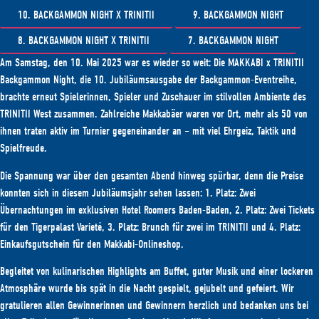
10. BACKGAMMON NIGHT X TRINITII
9. BACKGAMMON NIGHT
8. BACKGAMMON NIGHT X TRINITII
7. BACKGAMMON NIGHT
Am Samstag, den 10. Mai 2025 war es wieder so weit: Die MAKKABI x TRINITII
Backgammon Night, die 10. Jubiläumsausgabe der Backgammon-Eventreihe,
brachte erneut Spielerinnen, Spieler und Zuschauer im stilvollen Ambiente des
TRINITII West zusammen. Zahlreiche Makkabäer waren vor Ort, mehr als 50 von
ihnen traten aktiv im Turnier gegeneinander an – mit viel Ehrgeiz, Taktik und
Spielfreude.
Die Spannung war über den gesamten Abend hinweg spürbar, denn die Preise
konnten sich in diesem Jubiläumsjahr sehen lassen: 1. Platz: Zwei
Übernachtungen im exklusiven Hotel Roomers Baden-Baden, 2. Platz: Zwei Tickets
für den Tigerpalast Varieté, 3. Platz: Brunch für zwei im TRINITII und 4. Platz:
Einkaufsgutschein für den Makkabi-Onlineshop.
Begleitet von kulinarischen Highlights am Buffet, guter Musik und einer lockeren
Atmosphäre wurde bis spät in die Nacht gespielt, gejubelt und gefeiert. Wir
gratulieren allen Gewinnerinnen und Gewinnern herzlich und bedanken uns bei