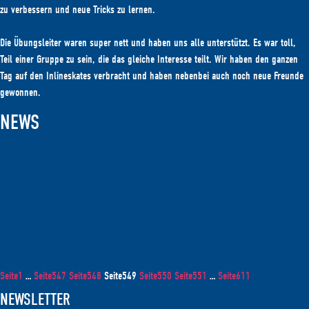
zu verbessern und neue Tricks zu lernen.
Die Übungsleiter waren super nett und haben uns alle unterstützt. Es war toll,
Teil einer Gruppe zu sein, die das gleiche Interesse teilt. Wir haben den ganzen
Tag auf den Inlineskates verbracht und haben nebenbei auch noch neue Freunde
gewonnen.
NEWS
ANKÜNDIGUNG: MAKKABI FRANKFURT ZU GAST BEI
MONTAGSGESELLSCHAFT E.V.
04. Dezember 2019
News
HERREN 4 NICHT ZU STOPPEN…
03. Dezember 2019
Basketball, Basketball - 4. Herren, News
Seite
1
…
Seite
547
Seite
548
Seite
549
Seite
550
Seite
551
…
Seite
611
NEWSLETTER