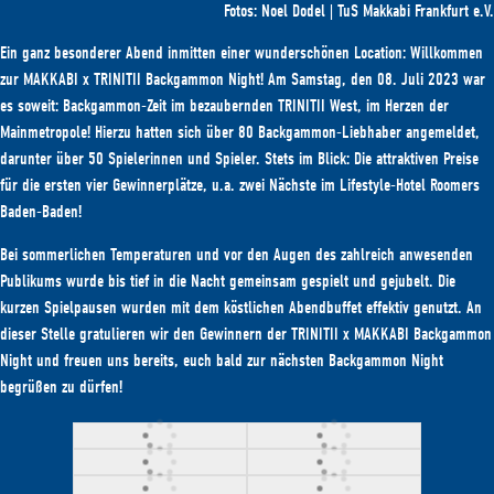
Fotos: Noel Dodel | TuS Makkabi Frankfurt e.V.
Ein ganz besonderer Abend inmitten einer wunderschönen Location: Willkommen
zur MAKKABI x TRINITII Backgammon Night! Am Samstag, den 08. Juli 2023 war
es soweit: Backgammon-Zeit im bezaubernden TRINITII West, im Herzen der
Mainmetropole! Hierzu hatten sich über 80 Backgammon-Liebhaber angemeldet,
darunter über 50 Spielerinnen und Spieler. Stets im Blick: Die attraktiven Preise
für die ersten vier Gewinnerplätze, u.a. zwei Nächste im Lifestyle-Hotel Roomers
Baden-Baden!
Bei sommerlichen Temperaturen und vor den Augen des zahlreich anwesenden
Publikums wurde bis tief in die Nacht gemeinsam gespielt und gejubelt. Die
kurzen Spielpausen wurden mit dem köstlichen Abendbuffet effektiv genutzt. An
dieser Stelle gratulieren wir den Gewinnern der TRINITII x MAKKABI Backgammon
Night und freuen uns bereits, euch bald zur nächsten Backgammon Night
begrüßen zu dürfen!