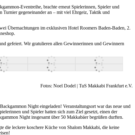
ammon-Eventreihe, brachte erneut Spielerinnen, Spieler und
 Turnier gegeneinander an – mit viel Ehrgeiz, Taktik und
: Zwei Übernachtungen im exklusiven Hotel Roomers Baden-Baden, 2.
ineshop.
t und gefeiert. Wir gratulieren allen Gewinnerinnen und Gewinnern
Fotos: Noel Dodel | TuS Makkabi Frankfurt e.V.
n Backgammon Night eingeladen! Veranstaltungsort war das neue und
lerinnen und Spieler hatten sich zum Ziel gesetzt, einen der
Backgammon Night insgesamt über 50 Makkabäer begrüßen durften.
rgte die leckere koschere Küche von Shalom Makkabi, die keine
eisen!