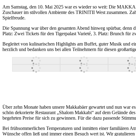
Am Samstag, den 10. Mai 2025 war es wieder so weit: Die MAKKABI
Zuschauer im stilvollen Ambiente des TRINITII West zusammen. Zahlr
Spielfreude.
Die Spannung war über den gesamten Abend hinweg spürbar, denn die
Platz: Zwei Tickets für den Tigerpalast Varieté, 3. Platz: Brunch fü
Begleitet von kulinarischen Highlights am Buffet, guter Musik und ei
herzlich und bedanken uns bei allen Teilnehmern für diesen großartig
Über zehn Monate haben unsere Makkabäer gewartet und nun war es w
schön dekorierte Restaurant „Shalom Makkabi“ auf dem Gelände des v
begehrten Preise für sich zu gewinnen. Für die dazu passende Stim
Bei frühsommerlichen Temperaturen und inmitten einer familiären Atm
Wünsche offen ließ und immer einen Besuch wert ist. Wir gratulieren