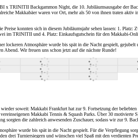
 x TRINITII Backgammon Night, die 10. Jubiläumsausgabe der Backg
eiche Makkabäer waren vor Ort, mehr als 50 von ihnen traten aktiv im
 Preise konnten sich in diesem Jubiläumsjahr sehen lassen: 1. Platz
r zwei im TRINITII und 4. Platz: Einkaufsgutschein für den Makkabi-Onl
ner lockeren Atmosphäre wurde bis spät in die Nacht gespielt, gejubel
en Abend. Wir freuen uns schon jetzt auf die nächste Runde!
ieder soweit: Makkabi Frankfurt hat zur 9. Fortsetzung der beliebte
ereinseigenen Makkabi Tennis & Squash Parks. Über 30 motivierte Spie
mung sorgten die zahlreich anwesenden Zuschauer, sodass wir zur 9. 
osphäre wurde bis spät in die Nacht gespielt. Für die Verpflegung so
 den drei Turniersiegern und wünschen viel Spaß mit den verdienten Pr