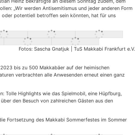
ristian Heinz bekräftigte an diesem Sonntag zudem, dem
ollen: „Wir werden Antisemitismus und jeder anderen Form
der potentiell betroffen sein könnten, hat für uns
Fotos: Sascha Gnatjuk | TuS Makkabi Frankfurt e.V.
 2023 bis zu 500 Makkabäer auf der heimischen
raturen verbrachten alle Anwesenden erneut einen ganz
: Tolle Highlights wie das Spielmobil, eine Hüpfburg,
ns über den Besuch von zahlreichen Gästen aus den
auf die Fortsetzung des Makkabi Sommerfestes im Sommer