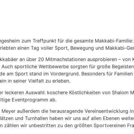
esheim zum Treffpunkt für die gesamte Makkabi-Familie: M
rlebten einen Tag voller Sport, Bewegung und Makkabi-Ge
kkabäer an über 20 Mitmachstationen ausprobieren – von 
ss. Auch sportliche Wettbewerbe sorgten für große Begeiste
eude am Sport stand im Vordergrund. Besonders für Familie
n in seiner Vielfalt zu erleben.
ner leckeren Auswahl: koschere Köstlichkeiten von Shalom
fältige Eventprogramm ab.
on Meyer außerdem die herausragende Vereinsentwicklung i
tzen und Turnhallen haben wir uns auf allen Ebenen weitere
n zählen wir unbestritten zu den größten Sportvereinen Fran