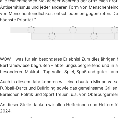
alle teilnehmenden Makkabäer während der offiziellen Erö
Antisemitismus und jeder anderen Form von Menschenfeindli
von Menschenfeindlichkeit entschieden entgegentreten. Der 
höchste Priorität.“
WOW – was für ein besonderes Erlebnis! Zum diesjährigen
Bertramswiese begrüßen – abteilungsübergreifend und in a
besonderen Makkabi-Tag voller Spiel, Spaß und guter Laun
Auch in diesem Jahr konnten wir einen bunten Mix an versch
Fußball-Darts und Bullriding sowie das gemeinsame Grillen
Bereichen Politik und Sport freuen, u.a. von Oberbürgerme
An dieser Stelle danken wir allen Helferinnen und Helfern
2024!