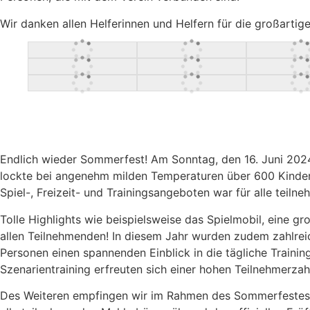
Wir danken allen Helferinnen und Helfern für die großart
Endlich wieder Sommerfest! Am Sonntag, den 16. Juni 2024
lockte bei angenehm milden Temperaturen über 600 Kinder, 
Spiel-, Freizeit- und Trainingsangeboten war für alle teil
Tolle Highlights wie beispielsweise das Spielmobil, eine g
allen Teilnehmenden! In diesem Jahr wurden zudem zahlre
Personen einen spannenden Einblick in die tägliche Traini
Szenarientraining erfreuten sich einer hohen Teilnehmerzah
Des Weiteren empfingen wir im Rahmen des Sommerfestes de