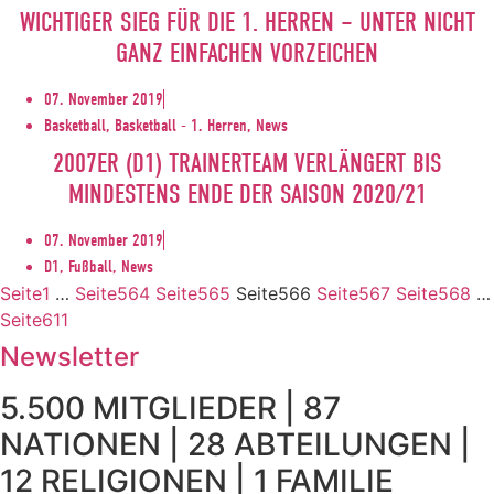
WICHTIGER SIEG FÜR DIE 1. HERREN – UNTER NICHT
GANZ EINFACHEN VORZEICHEN
07. November 2019
Basketball, Basketball - 1. Herren, News
2007ER (D1) TRAINERTEAM VERLÄNGERT BIS
MINDESTENS ENDE DER SAISON 2020/21
07. November 2019
D1, Fußball, News
Seite
1
…
Seite
564
Seite
565
Seite
566
Seite
567
Seite
568
…
Seite
611
Newsletter
5.500 MITGLIEDER | 87
NATIONEN | 28 ABTEILUNGEN |
12 RELIGIONEN | 1 FAMILIE