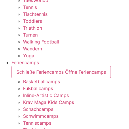
Taekwondo
Tennis
Tischtennis
Toddlers
Triathlon
Turnen
Walking Football
Wandern
Yoga
Feriencamps
Schließe Feriencamps
Öffne Feriencamps
Basketballcamps
Fußballcamps
Inline-Artistic Camps
Krav Maga Kids Camps
Schachcamps
Schwimmcamps
Tenniscamps