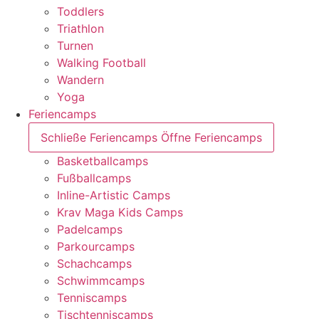
Toddlers
Triathlon
Turnen
Walking Football
Wandern
Yoga
Feriencamps
Schließe Feriencamps
Öffne Feriencamps
Basketballcamps
Fußballcamps
Inline-Artistic Camps
Krav Maga Kids Camps
Padelcamps
Parkourcamps
Schachcamps
Schwimmcamps
Tenniscamps
Tischtenniscamps