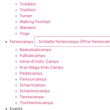
Toddlers
Triathlon
Turnen
Walking Football
Wandern
Yoga
Feriencamps
Schließe Feriencamps
Öffne Ferienca
Basketballcamps
Fußballcamps
Inline-Artistic Camps
Krav Maga Kids Camps
Padelcamps
Parkourcamps
Schachcamps
Schwimmcamps
Tenniscamps
Tischtenniscamps
Events