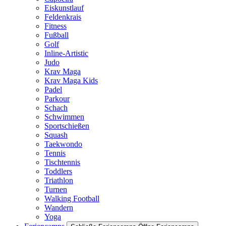
Eiskunstlauf
Feldenkrais
Fitness
Fußball
Golf
Inline-Artistic
Judo
Krav Maga
Krav Maga Kids
Padel
Parkour
Schach
Schwimmen
Sportschießen
Squash
Taekwondo
Tennis
Tischtennis
Toddlers
Triathlon
Turnen
Walking Football
Wandern
Yoga