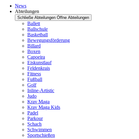
News
Abteilungen
Schließe Abteilungen
Öffne Abteilungen
Ballett
Ballschule
Basketball
Bewegungsförderung
Billard
Boxen
Capoeira
Eiskunstlauf
Feldenkrais
Fitness
Fußball
Golf
Inline-Artistic
Judo
Krav Maga
Krav Maga Kids
Padel
Parkour
Schach
Schwimmen
Sportschießen