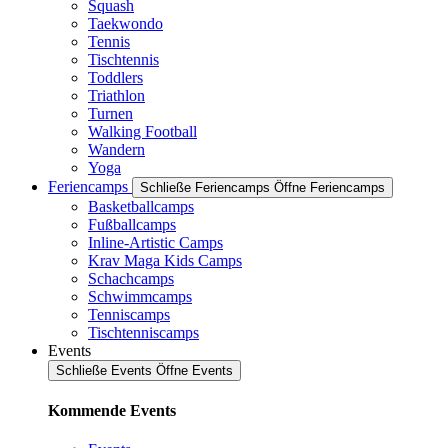
Squash
Taekwondo
Tennis
Tischtennis
Toddlers
Triathlon
Turnen
Walking Football
Wandern
Yoga
Feriencamps
Schließe Feriencamps
Öffne Feriencamps
Basketballcamps
Fußballcamps
Inline-Artistic Camps
Krav Maga Kids Camps
Schachcamps
Schwimmcamps
Tenniscamps
Tischtenniscamps
Events
Schließe Events
Öffne Events
Kommende Events