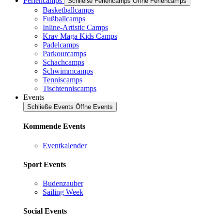
Feriencamps
Schließe Feriencamps
Öffne Feriencamps
Basketballcamps
Fußballcamps
Inline-Artistic Camps
Krav Maga Kids Camps
Padelcamps
Parkourcamps
Schachcamps
Schwimmcamps
Tenniscamps
Tischtenniscamps
Events
Schließe Events
Öffne Events
Kommende Events
Eventkalender
Sport Events
Budenzauber
Sailing Week
Social Events