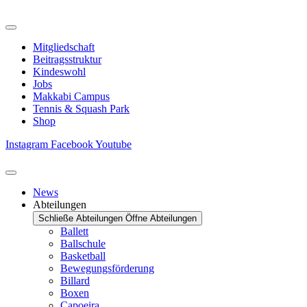
Zum
Inhalt
springen
Mitgliedschaft
Beitragsstruktur
Kindeswohl
Jobs
Makkabi Campus
Tennis & Squash Park
Shop
Instagram
Facebook
Youtube
News
Abteilungen
Schließe Abteilungen
Öffne Abteilungen
Ballett
Ballschule
Basketball
Bewegungsförderung
Billard
Boxen
Capoeira