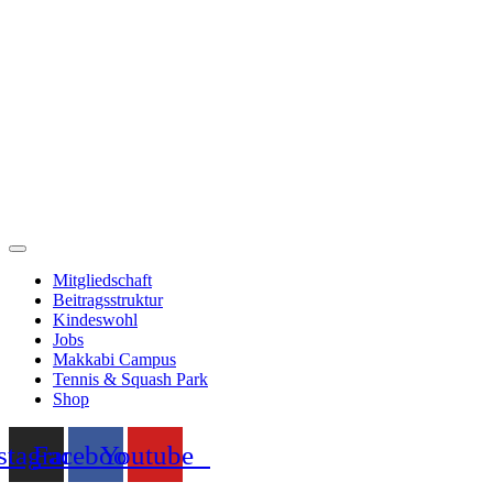
Zum
Inhalt
springen
Mitgliedschaft
Beitragsstruktur
Kindeswohl
Jobs
Makkabi Campus
Tennis & Squash Park
Shop
stagram
Facebook
Youtube