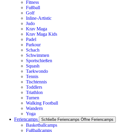
Fitness
Fußball
Golf
Inline-Artistic
Judo
Krav Maga
Krav Maga Kids
Padel
Parkour
Schach
Schwimmen
Sportschießen
Squash
Taekwondo
Tennis
Tischtennis
Toddlers
Triathlon
Turnen
Walking Football
Wandern
Yoga
Feriencamps
Schließe Feriencamps
Öffne Feriencamps
Basketballcamps
Fußballcamps