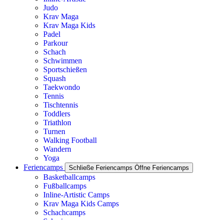
Judo
Krav Maga
Krav Maga Kids
Padel
Parkour
Schach
Schwimmen
Sportschießen
Squash
Taekwondo
Tennis
Tischtennis
Toddlers
Triathlon
Turnen
Walking Football
Wandern
Yoga
Feriencamps
Schließe Feriencamps
Öffne Feriencamps
Basketballcamps
Fußballcamps
Inline-Artistic Camps
Krav Maga Kids Camps
Schachcamps