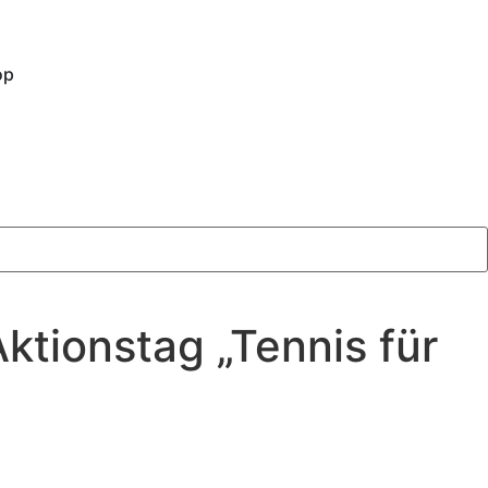
op
tionstag „Tennis für