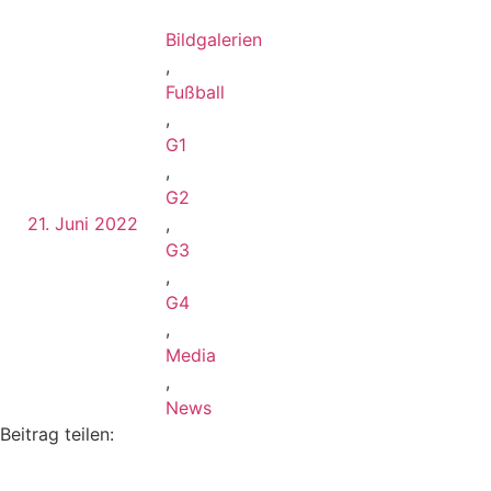
Bildgalerien
,
Fußball
,
G1
,
G2
21. Juni 2022
,
G3
,
G4
,
Media
,
News
Beitrag teilen: