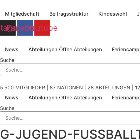
Zum
Inhalt
Mitgliedschaft
Beitragsstruktur
Kindeswohl
J
springen
stagram
Facebook
Youtube
News
Abteilungen
Öffne Abteilungen
Feriencamp
Suche
5.500 MITGLIEDER | 87 NATIONEN | 28 ABTEILUNGEN | 12
News
Abteilungen
Öffne Abteilungen
Feriencamp
Suche
G-JUGEND-FUSSBALLT