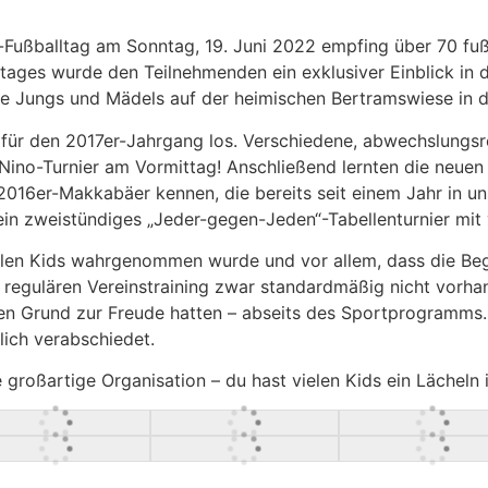
Fußballtag am Sonntag, 19. Juni 2022 empfing über 70 fußba
tages wurde den Teilnehmenden ein exklusiver Einblick in 
le Jungs und Mädels auf der heimischen Bertramswiese in d
ür den 2017er-Jahrgang los. Verschiedene, abwechslungsrei
UNino-Turnier am Vormittag! Anschließend lernten die neue
6er-Makkabäer kennen, die bereits seit einem Jahr in unse
ein zweistündiges „Jeder-gegen-Jeden“-Tabellenturnier mit
elen Kids wahrgenommen wurde und vor allem, dass die Beg
 regulären Vereinstraining zwar standardmäßig nicht vorha
n Grund zur Freude hatten – abseits des Sportprogramms. 
ich verabschiedet.
 großartige Organisation – du hast vielen Kids ein Lächeln 