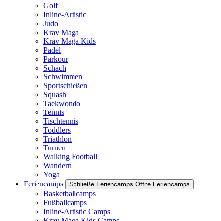
Golf
Inline-Artistic
Judo
Krav Maga
Krav Maga Kids
Padel
Parkour
Schach
Schwimmen
Sportschießen
Squash
Taekwondo
Tennis
Tischtennis
Toddlers
Triathlon
Turnen
Walking Football
Wandern
Yoga
Feriencamps
Schließe Feriencamps
Öffne Feriencamps
Basketballcamps
Fußballcamps
Inline-Artistic Camps
Krav Maga Kids Camps