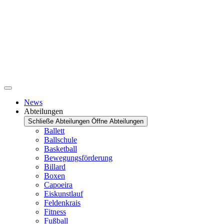
News
Abteilungen
Schließe Abteilungen
Öffne Abteilungen
Ballett
Ballschule
Basketball
Bewegungsförderung
Billard
Boxen
Capoeira
Eiskunstlauf
Feldenkrais
Fitness
Fußball