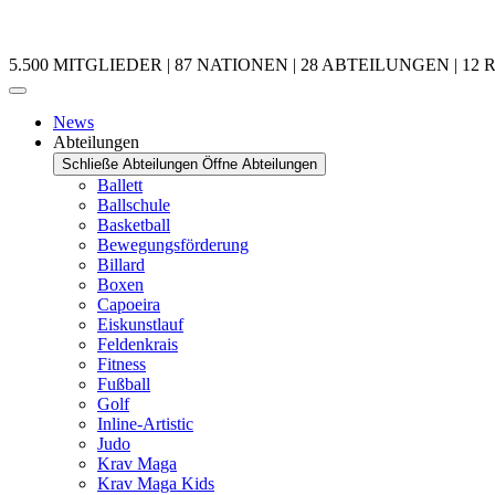
5.500 MITGLIEDER | 87 NATIONEN | 28 ABTEILUNGEN | 12 
News
Abteilungen
Schließe Abteilungen
Öffne Abteilungen
Ballett
Ballschule
Basketball
Bewegungsförderung
Billard
Boxen
Capoeira
Eiskunstlauf
Feldenkrais
Fitness
Fußball
Golf
Inline-Artistic
Judo
Krav Maga
Krav Maga Kids