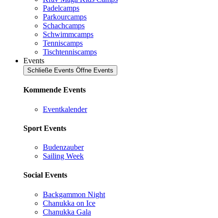
Padelcamps
Parkourcamps
Schachcamps
Schwimmcamps
Tenniscamps
Tischtenniscamps
Events
Schließe Events
Öffne Events
Kommende Events
Eventkalender
Sport Events
Budenzauber
Sailing Week
Social Events
Backgammon Night
Chanukka on Ice
Chanukka Gala