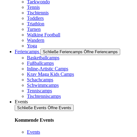
Taekwondo
Tennis
Tischtennis
Toddlers
Triathlon
Turnen
Walking Football
Wandern
Yoga
Feriencamps
Schließe Feriencamps
Öffne Feriencamps
Basketballcamps
Fußballcamps
Inline-Artistic Camps
Krav Maga Kids Camps
Schachcamps
Schwimmcamps
Tenniscamps
Tischtenniscamps
Events
Schließe Events
Öffne Events
Kommende Events
Events