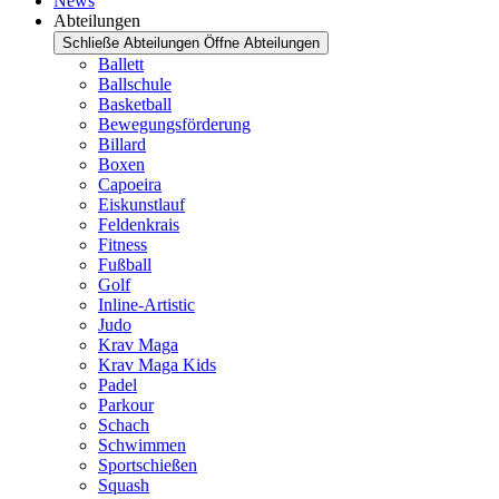
News
Abteilungen
Schließe Abteilungen
Öffne Abteilungen
Ballett
Ballschule
Basketball
Bewegungsförderung
Billard
Boxen
Capoeira
Eiskunstlauf
Feldenkrais
Fitness
Fußball
Golf
Inline-Artistic
Judo
Krav Maga
Krav Maga Kids
Padel
Parkour
Schach
Schwimmen
Sportschießen
Squash