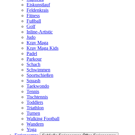
Eiskunstlauf
Feldenkrais
Fitness
Fußball
Golf
Inline-Artistic
Judo
Krav Maga
Krav Maga Kids
Padel
Parkour
Schach
Schwimmen
Sportschießen
Squash
Taekwondo
Tennis
Tischtennis
Toddlers
Triathlon
Turnen
Walking Football
Wandern
Yoga