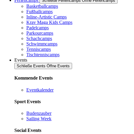
Feriencamps
Schließe Feriencamps
Öffne Feriencamps
Basketballcamps
Fußballcamps
Inline-Artistic Camps
Krav Maga Kids Camps
Padelcamps
Parkourcamps
Schachcamps
Schwimmcamps
Tenniscamps
Tischtenniscamps
Events
Schließe Events
Öffne Events
Kommende Events
Eventkalender
Sport Events
Budenzauber
Sailing Week
Social Events