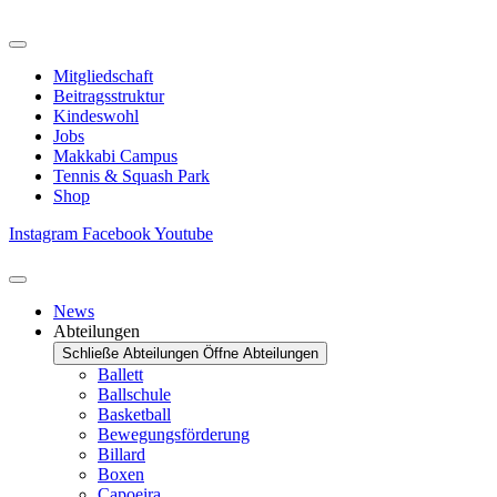
Zum
Inhalt
springen
Mitgliedschaft
Beitragsstruktur
Kindeswohl
Jobs
Makkabi Campus
Tennis & Squash Park
Shop
Instagram
Facebook
Youtube
News
Abteilungen
Schließe Abteilungen
Öffne Abteilungen
Ballett
Ballschule
Basketball
Bewegungsförderung
Billard
Boxen
Capoeira