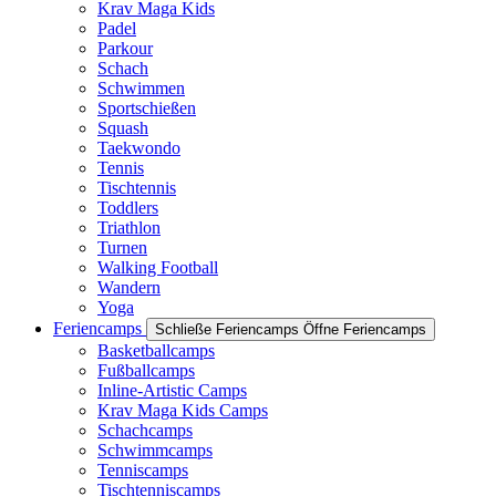
Krav Maga Kids
Padel
Parkour
Schach
Schwimmen
Sportschießen
Squash
Taekwondo
Tennis
Tischtennis
Toddlers
Triathlon
Turnen
Walking Football
Wandern
Yoga
Feriencamps
Schließe Feriencamps
Öffne Feriencamps
Basketballcamps
Fußballcamps
Inline-Artistic Camps
Krav Maga Kids Camps
Schachcamps
Schwimmcamps
Tenniscamps
Tischtenniscamps