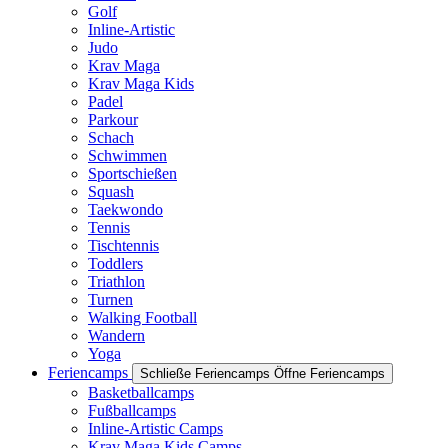
Golf
Inline-Artistic
Judo
Krav Maga
Krav Maga Kids
Padel
Parkour
Schach
Schwimmen
Sportschießen
Squash
Taekwondo
Tennis
Tischtennis
Toddlers
Triathlon
Turnen
Walking Football
Wandern
Yoga
Feriencamps
Schließe Feriencamps
Öffne Feriencamps
Basketballcamps
Fußballcamps
Inline-Artistic Camps
Krav Maga Kids Camps