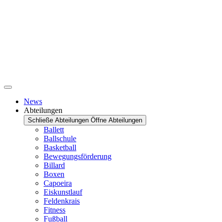
News
Abteilungen
Schließe Abteilungen
Öffne Abteilungen
Ballett
Ballschule
Basketball
Bewegungsförderung
Billard
Boxen
Capoeira
Eiskunstlauf
Feldenkrais
Fitness
Fußball