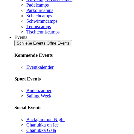
Padelcamps
Parkourcamps
Schachcamps
Schwimmcamps
Tenniscamps
Tischtenniscamps
Events
Schließe Events
Öffne Events
Kommende Events
Eventkalender
Sport Events
Budenzauber
Sailing Week
Social Events
Backgammon Night
Chanukka on Ice
Chanukka Gala