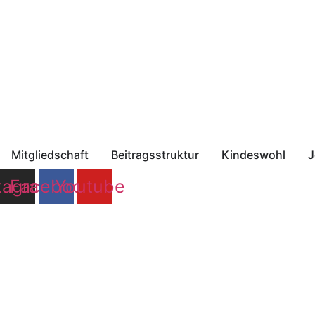
Zum
Inhalt
springen
Mitgliedschaft
Beitragsstruktur
Kindeswohl
J
tagram
Facebook
Youtube