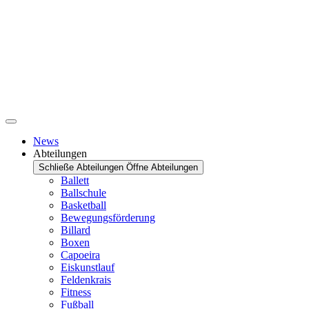
News
Abteilungen
Schließe Abteilungen
Öffne Abteilungen
Ballett
Ballschule
Basketball
Bewegungsförderung
Billard
Boxen
Capoeira
Eiskunstlauf
Feldenkrais
Fitness
Fußball