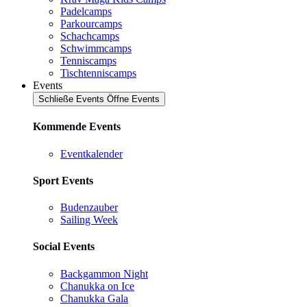
Padelcamps
Parkourcamps
Schachcamps
Schwimmcamps
Tenniscamps
Tischtenniscamps
Events
Schließe Events
Öffne Events
Kommende Events
Eventkalender
Sport Events
Budenzauber
Sailing Week
Social Events
Backgammon Night
Chanukka on Ice
Chanukka Gala