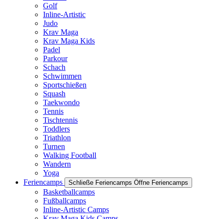
Golf
Inline-Artistic
Judo
Krav Maga
Krav Maga Kids
Padel
Parkour
Schach
Schwimmen
Sportschießen
Squash
Taekwondo
Tennis
Tischtennis
Toddlers
Triathlon
Turnen
Walking Football
Wandern
Yoga
Feriencamps
Schließe Feriencamps
Öffne Feriencamps
Basketballcamps
Fußballcamps
Inline-Artistic Camps
Krav Maga Kids Camps