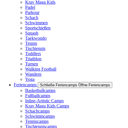
Krav Maga Kids
Padel
Parkour
Schach
Schwimmen
Sportschießen
Squash
Taekwondo
Tennis
Tischtennis
Toddlers
Triathlon
Turnen
Walking Football
Wandern
Yoga
Feriencamps
Schließe Feriencamps
Öffne Feriencamps
Basketballcamps
Fußballcamps
Inline-Artistic Camps
Krav Maga Kids Camps
Schachcamps
Schwimmcamps
Tenniscamps
Tischtenniscamps