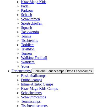
Krav Maga Kids
Padel
Parkour
Schach
Schwimmen
Sportschießen
Squash
Taekwondo
Tennis
Tischtennis
Toddlers
Triathlon
Turnen
Walking Football
Wandern
Yoga
Feriencamps
Schließe Feriencamps
Öffne Feriencamps
Basketballcamps
Fußballcamps
Inline-Artistic Camps
Krav Maga Kids Camps
Schachcamps
Schwimmcamps
Tenniscamps
Tischtenniscamps