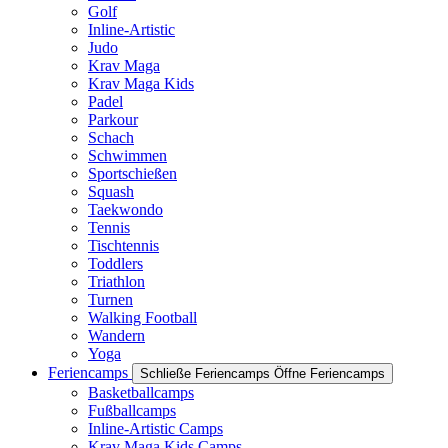
Golf
Inline-Artistic
Judo
Krav Maga
Krav Maga Kids
Padel
Parkour
Schach
Schwimmen
Sportschießen
Squash
Taekwondo
Tennis
Tischtennis
Toddlers
Triathlon
Turnen
Walking Football
Wandern
Yoga
Feriencamps
Schließe Feriencamps
Öffne Feriencamps
Basketballcamps
Fußballcamps
Inline-Artistic Camps
Krav Maga Kids Camps