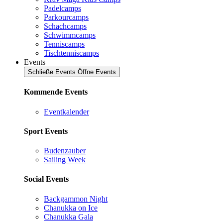
Padelcamps
Parkourcamps
Schachcamps
Schwimmcamps
Tenniscamps
Tischtenniscamps
Events
Schließe Events
Öffne Events
Kommende Events
Eventkalender
Sport Events
Budenzauber
Sailing Week
Social Events
Backgammon Night
Chanukka on Ice
Chanukka Gala