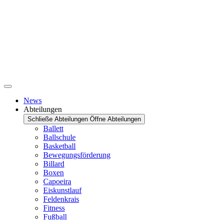
News
Abteilungen
Schließe Abteilungen
Öffne Abteilungen
Ballett
Ballschule
Basketball
Bewegungsförderung
Billard
Boxen
Capoeira
Eiskunstlauf
Feldenkrais
Fitness
Fußball