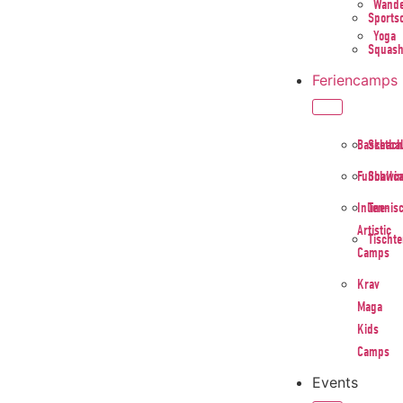
Wand
Sports
Yoga
Squas
Feriencamps
Basketba
Schac
Fußballc
Schwi
Inline-
Tennis
Artistic
Tischt
Camps
Krav
Maga
Kids
Camps
Events