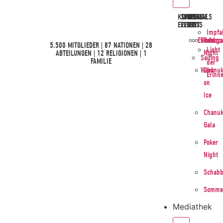
KOMMENDE
SPORT
SOCIAL
SPECIALS
EVENTS
EVENTS
EVENTS
Impfa
Events
Budenza
Backg
5.500 MITGLIEDER | 87 NATIONEN | 28
Licht
Night
ABTEILUNGEN | 12 RELIGIONEN | 1
Sailing
FAMILIE
der
Week
Chanuk
Erinn
on
Ice
Chanuk
Gala
Poker
Night
Schabb
Sommer
Mediathek