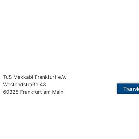
TuS Makkabi Frankfurt e.V.
Westendstraße 43
Transl
60325 Frankfurt am Main
Kontakt
Telefon: 069 75 19 20
E-Mail: office@makkabi-frankfurt.de
KONTAKT
DATENSCHUTZ