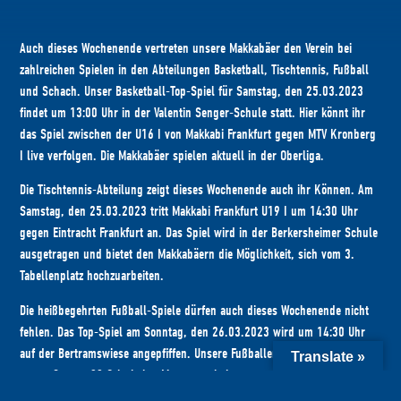
Auch dieses Wochenende vertreten unsere Makkabäer den Verein bei
zahlreichen Spielen in den Abteilungen Basketball, Tischtennis, Fußball
und Schach. Unser Basketball-Top-Spiel für Samstag, den 25.03.2023
findet um 13:00 Uhr in der Valentin Senger-Schule statt. Hier könnt ihr
das Spiel zwischen der U16 I von Makkabi Frankfurt gegen MTV Kronberg
I live verfolgen. Die Makkabäer spielen aktuell in der Oberliga.
Die Tischtennis-Abteilung zeigt dieses Wochenende auch ihr Können. Am
Samstag, den 25.03.2023 tritt Makkabi Frankfurt U19 I um 14:30 Uhr
gegen Eintracht Frankfurt an. Das Spiel wird in der Berkersheimer Schule
ausgetragen und bietet den Makkabäern die Möglichkeit, sich vom 3.
Tabellenplatz hochzuarbeiten.
Die heißbegehrten Fußball-Spiele dürfen auch dieses Wochenende nicht
fehlen. Das Top-Spiel am Sonntag, den 26.03.2023 wird um 14:30 Uhr
auf der Bertramswiese angepfiffen. Unsere Fußballer der Herren I spielen
Translate »
gegen Spvgg. 02 Griesheim. Momentan belegen unsere Makkabäer den 2.
Platz der Kreisoberliga. Wir sind gespannt!