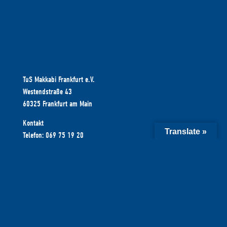
TuS Makkabi Frankfurt e.V.
Westendstraße 43
60325 Frankfurt am Main
Kontakt
Translate »
Telefon: 069 75 19 20
E-Mail: office@makkabi-frankfurt.de
KONTAKT
DATENSCHUTZ
IMPRESSUM
© 2026 TuS Makkabi Frankfurt 1965 e.V. All rights reserved.