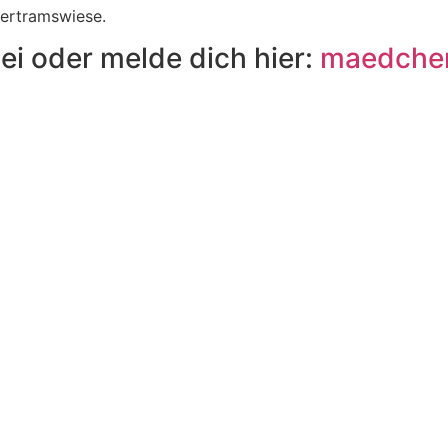
Bertramswiese.
i oder melde dich hier:​
maedchen