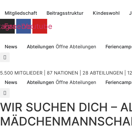
Zum
Inhalt
Mitgliedschaft
Beitragsstruktur
Kindeswohl
J
springen
tagram
Facebook
Youtube
News
Abteilungen
Öffne Abteilungen
Feriencamp
5.500 MITGLIEDER | 87 NATIONEN | 28 ABTEILUNGEN | 12
News
Abteilungen
Öffne Abteilungen
Feriencamp
WIR SUCHEN DICH – 
MÄDCHENMANNSCHA