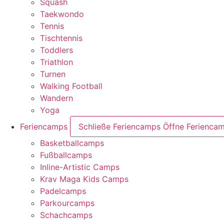
Squash
Taekwondo
Tennis
Tischtennis
Toddlers
Triathlon
Turnen
Walking Football
Wandern
Yoga
Feriencamps
Schließe Feriencamps
Öffne Ferienca
Basketballcamps
Fußballcamps
Inline-Artistic Camps
Krav Maga Kids Camps
Padelcamps
Parkourcamps
Schachcamps