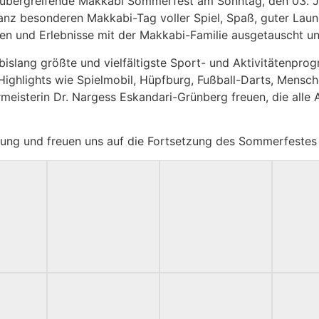
sübergreifende Makkabi Sommerfest am Sonntag, den 03. J
z besonderen Makkabi-Tag voller Spiel, Spaß, guter Laune 
 und Erlebnisse mit der Makkabi-Familie ausgetauscht un
islang größte und vielfältigste Sport- und Aktivitätenprog
Highlights wie Spielmobil, Hüpfburg, Fußball-Darts, Mensche
meisterin Dr. Nargess Eskandari-Grünberg freuen, die alle
ützung und freuen uns auf die Fortsetzung des Sommerfest