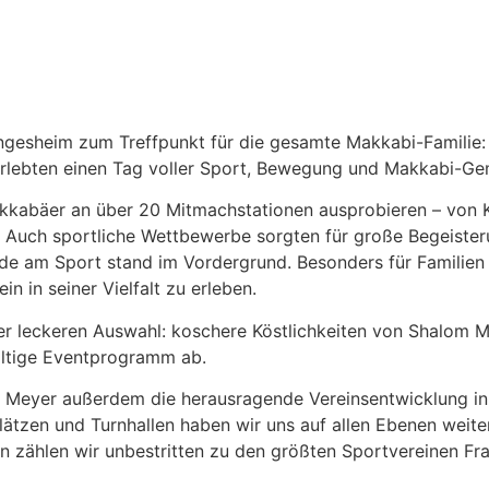
esheim zum Treffpunkt für die gesamte Makkabi-Familie: M
rlebten einen Tag voller Sport, Bewegung und Makkabi-Ge
kkabäer an über 20 Mitmachstationen ausprobieren – von 
ss. Auch sportliche Wettbewerbe sorgten für große Begeiste
eude am Sport stand im Vordergrund. Besonders für Familie
n in seiner Vielfalt zu erleben.
ner leckeren Auswahl: koschere Köstlichkeiten von Shalom
fältige Eventprogramm ab.
on Meyer außerdem die herausragende Vereinsentwicklung i
tzen und Turnhallen haben wir uns auf allen Ebenen weitere
n zählen wir unbestritten zu den größten Sportvereinen Fran