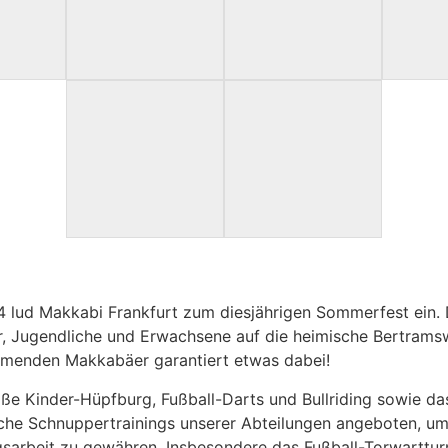
 lud Makkabi Frankfurt zum diesjährigen Sommerfest ein. 
Jugendliche und Erwachsene auf die heimische Bertramswies
nehmenden Makkabäer garantiert etwas dabei!
roße Kinder-Hüpfburg, Fußball-Darts und Bullriding sowie d
iche Schnuppertrainings unserer Abteilungen angeboten, u
ngsarbeit zu gewähren. Insbesondere das Fußball-Torwarttu