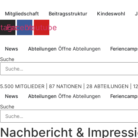
Zum
Inhalt
Mitgliedschaft
Beitragsstruktur
Kindeswohl
J
springen
stagram
Facebook
Youtube
News
Abteilungen
Öffne Abteilungen
Feriencamp
Suche
5.500 MITGLIEDER | 87 NATIONEN | 28 ABTEILUNGEN | 12
News
Abteilungen
Öffne Abteilungen
Feriencamp
Suche
Nachbericht & Impress