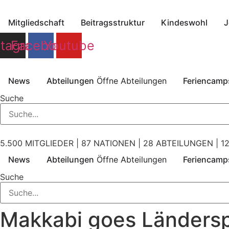
Zum
Inhalt
Mitgliedschaft
Beitragsstruktur
Kindeswohl
J
springen
stagram
Facebook
Youtube
News
Abteilungen
Öffne Abteilungen
Feriencamp
Suche
5.500 MITGLIEDER | 87 NATIONEN | 28 ABTEILUNGEN | 12
News
Abteilungen
Öffne Abteilungen
Feriencamp
Suche
Makkabi goes Ländersp