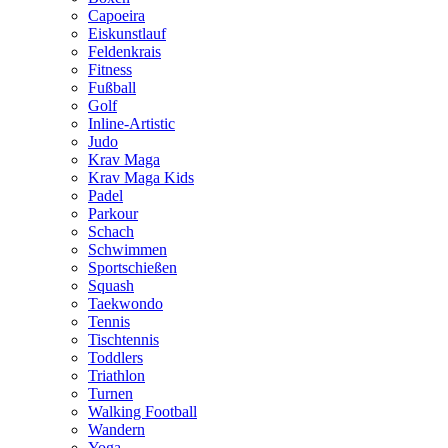
Capoeira
Eiskunstlauf
Feldenkrais
Fitness
Fußball
Golf
Inline-Artistic
Judo
Krav Maga
Krav Maga Kids
Padel
Parkour
Schach
Schwimmen
Sportschießen
Squash
Taekwondo
Tennis
Tischtennis
Toddlers
Triathlon
Turnen
Walking Football
Wandern
Yoga