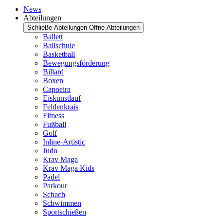
News
Abteilungen
Schließe Abteilungen
Öffne Abteilungen
Ballett
Ballschule
Basketball
Bewegungsförderung
Billard
Boxen
Capoeira
Eiskunstlauf
Feldenkrais
Fitness
Fußball
Golf
Inline-Artistic
Judo
Krav Maga
Krav Maga Kids
Padel
Parkour
Schach
Schwimmen
Sportschießen