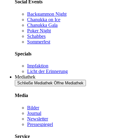
Social Events
Backgammon Night
Chanukka on Ice
Chanukka Gala
Poker Night
Schabbes
Sommerfest
Specials
Impfaktion
Licht der Erinnerung
Mediathek
Schließe Mediathek
Öffne Mediathek
Media
Bilder
Journal
Newsletter
Pressespiegel
Service