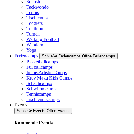
Squash
Taekwondo
Tennis
Tischtennis
Toddlers
Triathlon
Turnen
Walking Football
Wandern
Yoga
Feriencamps
Schließe Feriencamps
Öffne Feriencamps
Basketballcamps
Fußballcamps
Inline-Artistic Camps
Krav Maga Kids Camps
Schachcamps
Schwimmcamps
Tenniscamps
Tischtenniscamps
Events
Schließe Events
Öffne Events
Kommende Events