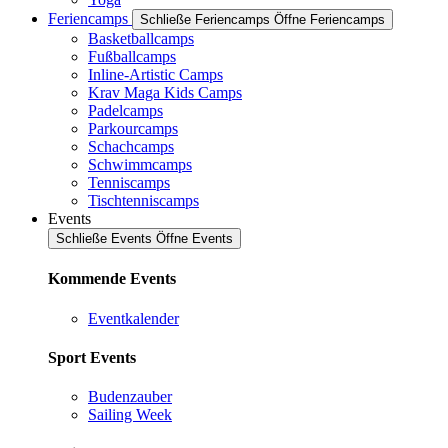
Feriencamps
Schließe Feriencamps
Öffne Feriencamps
Basketballcamps
Fußballcamps
Inline-Artistic Camps
Krav Maga Kids Camps
Padelcamps
Parkourcamps
Schachcamps
Schwimmcamps
Tenniscamps
Tischtenniscamps
Events
Schließe Events
Öffne Events
Kommende Events
Eventkalender
Sport Events
Budenzauber
Sailing Week