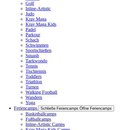
Golf
Inline-Artistic
Judo
Krav Maga
Krav Maga Kids
Padel
Parkour
Schach
Schwimmen
Sportschießen
Squash
Taekwondo
Tennis
Tischtennis
Toddlers
Triathlon
Turnen
Walking Football
Wandern
Yoga
Feriencamps
Schließe Feriencamps
Öffne Feriencamps
Basketballcamps
Fußballcamps
Inline-Artistic Camps
Krav Maga Kids Camps