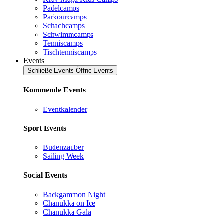
Padelcamps
Parkourcamps
Schachcamps
Schwimmcamps
Tenniscamps
Tischtenniscamps
Events
Schließe Events
Öffne Events
Kommende Events
Eventkalender
Sport Events
Budenzauber
Sailing Week
Social Events
Backgammon Night
Chanukka on Ice
Chanukka Gala