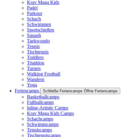
Krav Maga Kids
Padel
Parkour
Schach
Schwimmen
Sportschießen
Squash
Taekwondo
Tennis
Tischtennis
Toddlers
Triathlon
Turnen
Walking Football
Wandern
Yoga
Feriencamps
Schließe Feriencamps
Öffne Feriencamps
Basketballcamps
Fußballcamps
Inline-Artistic Camps
Krav Maga Kids Camps
Schachcamps
Schwimmcamps
Tenniscamps
Tischtenniscamps