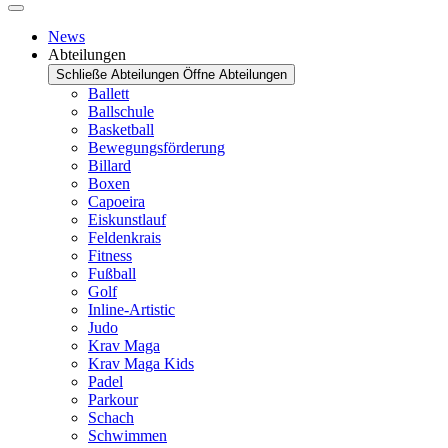
News
Abteilungen
Schließe Abteilungen
Öffne Abteilungen
Ballett
Ballschule
Basketball
Bewegungsförderung
Billard
Boxen
Capoeira
Eiskunstlauf
Feldenkrais
Fitness
Fußball
Golf
Inline-Artistic
Judo
Krav Maga
Krav Maga Kids
Padel
Parkour
Schach
Schwimmen