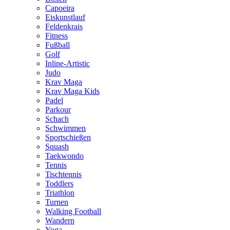
Capoeira
Eiskunstlauf
Feldenkrais
Fitness
Fußball
Golf
Inline-Artistic
Judo
Krav Maga
Krav Maga Kids
Padel
Parkour
Schach
Schwimmen
Sportschießen
Squash
Taekwondo
Tennis
Tischtennis
Toddlers
Triathlon
Turnen
Walking Football
Wandern
Yoga