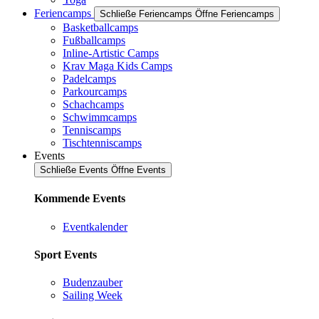
Feriencamps
Schließe Feriencamps
Öffne Feriencamps
Basketballcamps
Fußballcamps
Inline-Artistic Camps
Krav Maga Kids Camps
Padelcamps
Parkourcamps
Schachcamps
Schwimmcamps
Tenniscamps
Tischtenniscamps
Events
Schließe Events
Öffne Events
Kommende Events
Eventkalender
Sport Events
Budenzauber
Sailing Week