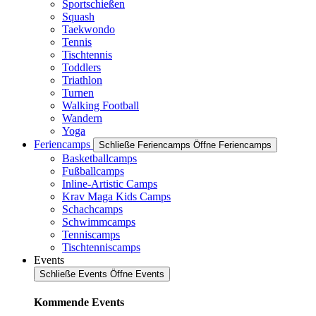
Sportschießen
Squash
Taekwondo
Tennis
Tischtennis
Toddlers
Triathlon
Turnen
Walking Football
Wandern
Yoga
Feriencamps
Schließe Feriencamps
Öffne Feriencamps
Basketballcamps
Fußballcamps
Inline-Artistic Camps
Krav Maga Kids Camps
Schachcamps
Schwimmcamps
Tenniscamps
Tischtenniscamps
Events
Schließe Events
Öffne Events
Kommende Events