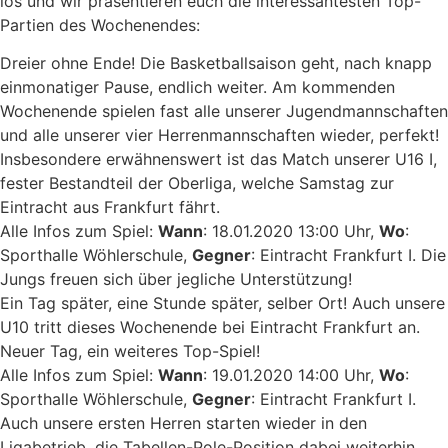
los und wir präsentieren euch die interessantesten Top-
Partien des Wochenendes:
Dreier ohne Ende! Die Basketballsaison geht, nach knapp
einmonatiger Pause, endlich weiter. Am kommenden
Wochenende spielen fast alle unserer Jugendmannschaften
und alle unserer vier Herrenmannschaften wieder, perfekt!
Insbesondere erwähnenswert ist das Match unserer U16 I,
fester Bestandteil der Oberliga, welche Samstag zur
Eintracht aus Frankfurt fährt.
Alle Infos zum Spiel:
Wann
: 18.01.2020 13:00 Uhr,
Wo
:
Sporthalle Wöhlerschule,
Gegner
: Eintracht Frankfurt I. Die
Jungs freuen sich über jegliche Unterstützung!
Ein Tag später, eine Stunde später, selber Ort! Auch unsere
U10 tritt dieses Wochenende bei Eintracht Frankfurt an.
Neuer Tag, ein weiteres Top-Spiel!
Alle Infos zum Spiel:
Wann
: 19.01.2020 14:00 Uhr,
Wo
:
Sporthalle Wöhlerschule,
Gegner
: Eintracht Frankfurt I.
Auch unsere ersten Herren starten wieder in den
Ligabetrieb, die Tabellen-Pole-Position dabei weiterhin