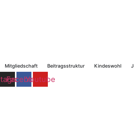
Zum
Inhalt
springen
Mitgliedschaft
Beitragsstruktur
Kindeswohl
J
stagram
Facebook
Youtube