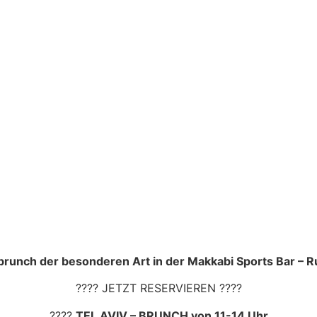
brunch der besonderen Art in der Makkabi Sports Bar – 
???? JETZT RESERVIEREN ????
????
TEL AVIV – BRUNCH von 11-14 Uhr