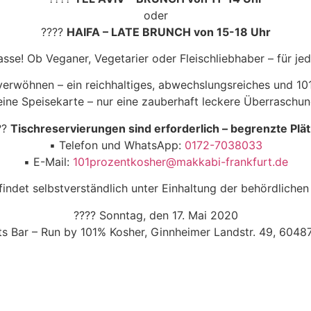
oder
????
HAIFA – LATE BRUNCH von 15-18 Uhr
lasse! Ob Veganer, Vegetarier oder Fleischliebhaber – für j
verwöhnen – ein reichhaltiges, abwechslungsreiches und 101
eine Speisekarte – nur eine zauberhaft leckere Überraschun
??
Tischreservierungen sind erforderlich – begrenzte Plät
▪️ Telefon und WhatsApp:
0172-7038033
▪️ E-Mail:
101prozentkosher@makkabi-frankfurt.de
indet selbstverständlich unter Einhaltung der behördlichen 
???? Sonntag, den 17. Mai 2020
s Bar – Run by 101% Kosher, Ginnheimer Landstr. 49, 6048