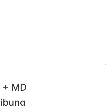
n + MD
eibung