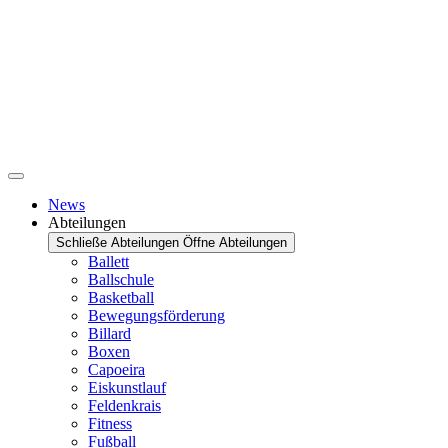
News
Abteilungen
Schließe Abteilungen
Öffne Abteilungen
Ballett
Ballschule
Basketball
Bewegungsförderung
Billard
Boxen
Capoeira
Eiskunstlauf
Feldenkrais
Fitness
Fußball