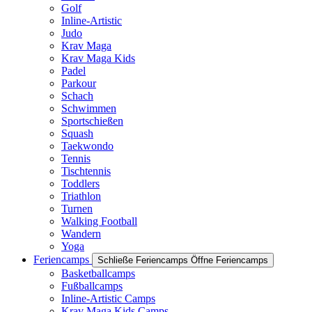
Golf
Inline-Artistic
Judo
Krav Maga
Krav Maga Kids
Padel
Parkour
Schach
Schwimmen
Sportschießen
Squash
Taekwondo
Tennis
Tischtennis
Toddlers
Triathlon
Turnen
Walking Football
Wandern
Yoga
Feriencamps
Schließe Feriencamps
Öffne Feriencamps
Basketballcamps
Fußballcamps
Inline-Artistic Camps
Krav Maga Kids Camps