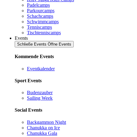
Padelcamps
Parkourcamps
Schachcamps
Schwimmcamps
Tenniscamps
Tischtenniscamps
Events
Schließe Events
Öffne Events
Kommende Events
Eventkalender
Sport Events
Budenzauber
Sailing Week
Social Events
Backgammon Night
Chanukka on Ice
Chanukka Gala