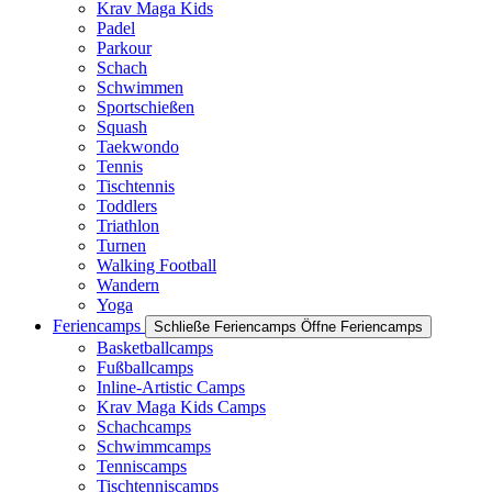
Krav Maga Kids
Padel
Parkour
Schach
Schwimmen
Sportschießen
Squash
Taekwondo
Tennis
Tischtennis
Toddlers
Triathlon
Turnen
Walking Football
Wandern
Yoga
Feriencamps
Schließe Feriencamps
Öffne Feriencamps
Basketballcamps
Fußballcamps
Inline-Artistic Camps
Krav Maga Kids Camps
Schachcamps
Schwimmcamps
Tenniscamps
Tischtenniscamps