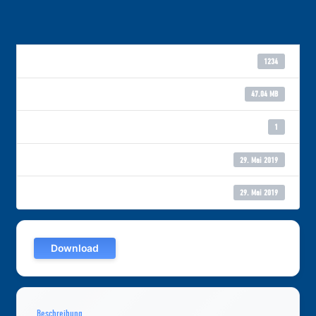
Download
1234
Dateigröße
47.04 MB
Datei-Anzahl
1
Erstellungsdatum
29. Mai 2019
Zuletzt aktualisiert
29. Mai 2019
Download
Beschreibung