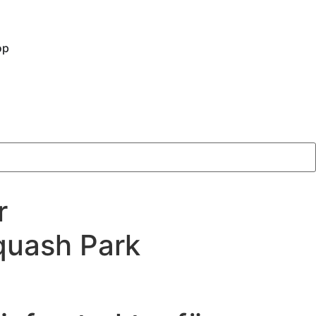
op
r
quash Park