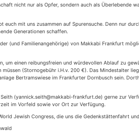
nschaft nicht nur als Opfer, sondern auch als Überlebende
ebt euch mit uns zusammen auf Spurensuche. Denn nur durc
mende Generationen schaffen.
lieder (und Familienangehörige) von Makkabi Frankfurt mögl
, um einen reibungsfreien und würdevollen Ablauf zu gewäh
 müssen (Stornogebühr i.H.v. 200 €). Das Mindestalter lieg
anlage Bertramswiese im Frankfurter Dornbusch sein. Dort
k Seith (yannick.seith@makkabi-frankfurt.de) gerne zur Ver
it im Vorfeld sowie vor Ort zur Verfügung.
World Jewish Congress, die uns die Gedenkstättenfahrt u
nwald