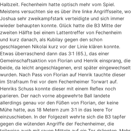
Halbzeit. Fechenheim hatte optisch mehr vom Spiel.
Meistens versuchten sie es über ihre linke Angriffsseite, wo
Joshua sehr zweikampfstark verteidigte und sich immer
wieder behaupten konnte. Glück hatte die B3 Mitte der
zweiten Hälfte bei einem Lattentreffer von Fechenheim
und kurz danach, als Kubilay gegen den schon
geschlagenen Nikolai kurz vor der Linie klären konnte.
Etwas überraschend dann das 3:1 (65.), das einer
Gemeinschaftsaktion von Florian und Henrik einsprang, die
beide, da leicht angeschlagenen, erst später eingewechselt
wurden. Nach Pass von Florian auf Henrik tauchte dieser
im Strafraum frei vor dem Fechenheimer Torwart auf.
Henriks Schuss konnte dieser mit einem Reflex noch
parieren. Der nach vorne abgewehrte Ball landete
allerdings genau vor den Füßen von Florian, der keine
Mühe hatte, aus 18 Metern zum 3:1 in das leere Tor
einzuschieben. In der Folgezeit wehrte sich die B3 tapfer
gegen die wütenden Angriffe der Fechenheimer, die
teilweise auch mit rauen Mitteln auf ein Tor drängten. Mehr