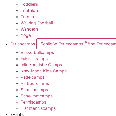
Toddlers
Triathlon
Turnen
Walking Football
Wandern
Yoga
Feriencamps
Schließe Feriencamps
Öffne Ferienca
Basketballcamps
Fußballcamps
Inline-Artistic Camps
Krav Maga Kids Camps
Padelcamps
Parkourcamps
Schachcamps
Schwimmcamps
Tenniscamps
Tischtenniscamps
Events