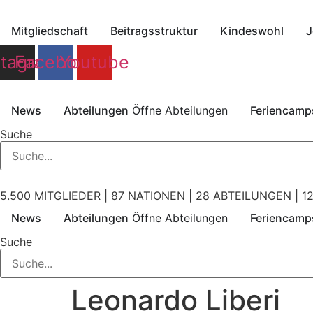
Zum
Inhalt
Mitgliedschaft
Beitragsstruktur
Kindeswohl
J
springen
stagram
Facebook
Youtube
News
Abteilungen
Öffne Abteilungen
Feriencamp
Suche
5.500 MITGLIEDER | 87 NATIONEN | 28 ABTEILUNGEN | 12
News
Abteilungen
Öffne Abteilungen
Feriencamp
Suche
Leonardo Liberi