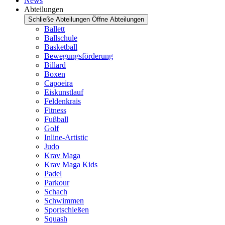
News
Abteilungen
Schließe Abteilungen
Öffne Abteilungen
Ballett
Ballschule
Basketball
Bewegungsförderung
Billard
Boxen
Capoeira
Eiskunstlauf
Feldenkrais
Fitness
Fußball
Golf
Inline-Artistic
Judo
Krav Maga
Krav Maga Kids
Padel
Parkour
Schach
Schwimmen
Sportschießen
Squash