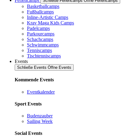
Feriencamps
Schließe Feriencamps
Öffne Feriencamps
Basketballcamps
Fußballcamps
Inline-Artistic Camps
Krav Maga Kids Camps
Padelcamps
Parkourcamps
Schachcamps
Schwimmcamps
Tenniscamps
Tischtenniscamps
Events
Schließe Events
Öffne Events
Kommende Events
Eventkalender
Sport Events
Budenzauber
Sailing Week
Social Events