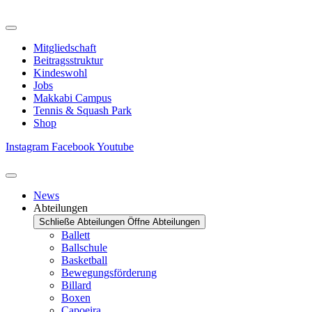
Zum
Inhalt
springen
Mitgliedschaft
Beitragsstruktur
Kindeswohl
Jobs
Makkabi Campus
Tennis & Squash Park
Shop
Instagram
Facebook
Youtube
News
Abteilungen
Schließe Abteilungen
Öffne Abteilungen
Ballett
Ballschule
Basketball
Bewegungsförderung
Billard
Boxen
Capoeira