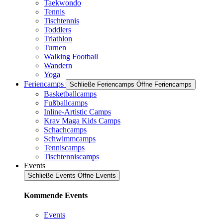
Taekwondo
Tennis
Tischtennis
Toddlers
Triathlon
Turnen
Walking Football
Wandern
Yoga
Feriencamps
Schließe Feriencamps
Öffne Feriencamps
Basketballcamps
Fußballcamps
Inline-Artistic Camps
Krav Maga Kids Camps
Schachcamps
Schwimmcamps
Tenniscamps
Tischtenniscamps
Events
Schließe Events
Öffne Events
Kommende Events
Events