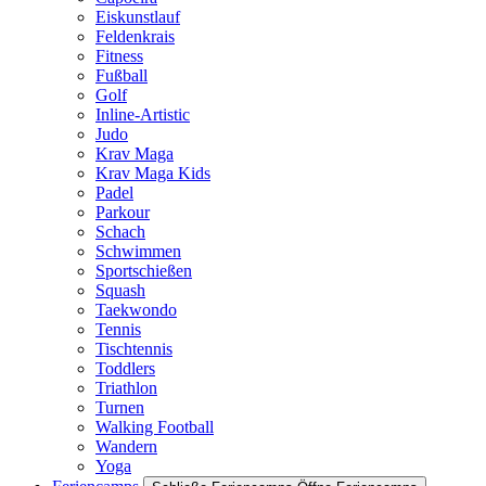
Eiskunstlauf
Feldenkrais
Fitness
Fußball
Golf
Inline-Artistic
Judo
Krav Maga
Krav Maga Kids
Padel
Parkour
Schach
Schwimmen
Sportschießen
Squash
Taekwondo
Tennis
Tischtennis
Toddlers
Triathlon
Turnen
Walking Football
Wandern
Yoga