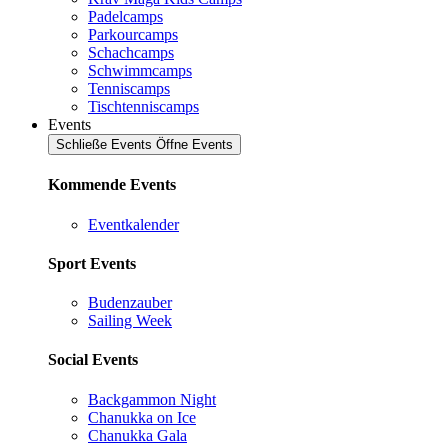
Padelcamps
Parkourcamps
Schachcamps
Schwimmcamps
Tenniscamps
Tischtenniscamps
Events
Schließe Events
Öffne Events
Kommende Events
Eventkalender
Sport Events
Budenzauber
Sailing Week
Social Events
Backgammon Night
Chanukka on Ice
Chanukka Gala