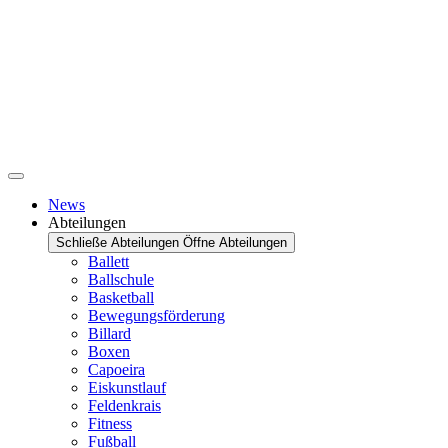
News
Abteilungen
Schließe Abteilungen
Öffne Abteilungen
Ballett
Ballschule
Basketball
Bewegungsförderung
Billard
Boxen
Capoeira
Eiskunstlauf
Feldenkrais
Fitness
Fußball