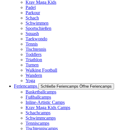
Krav Maga Kids
Padel
Parkour
Schach
Schwimmen
Sportschießen
Squash
Taekwondo
Tennis
Tischtennis
Toddlers
Triathlon
Turnen
Walking Football
Wandern
Yoga
Feriencamps
Schließe Feriencamps
Öffne Feriencamps
Basketballcamps
Fußballcamps
Inline-Artistic Camps
Krav Maga Kids Camps
Schachcamps
Schwimmcamps
Tenniscamps
Tischtenniscamps