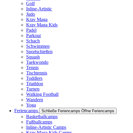
Golf
Inline-Artistic
Judo
Krav Maga
Krav Maga Kids
Padel
Parkour
Schach
Schwimmen
Sportschießen
Squash
Taekwondo
Tennis
Tischtennis
Toddlers
Triathlon
Turnen
Walking Football
Wandern
Yoga
Feriencamps
Schließe Feriencamps
Öffne Feriencamps
Basketballcamps
Fußballcamps
Inline-Artistic Camps
Krav Maga Kids Camps