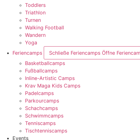
Toddlers
Triathlon
Turnen
Walking Football
Wandern
Yoga
Feriencamps
Schließe Feriencamps
Öffne Ferienca
Basketballcamps
Fußballcamps
Inline-Artistic Camps
Krav Maga Kids Camps
Padelcamps
Parkourcamps
Schachcamps
Schwimmcamps
Tenniscamps
Tischtenniscamps
Events